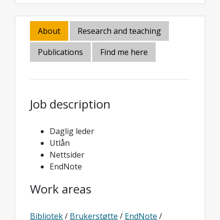
About
Research and teaching
Publications
Find me here
Job description
Daglig leder
Utlån
Nettsider
EndNote
Work areas
Bibliotek
/
Brukerstøtte
/
EndNote
/