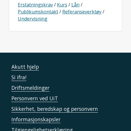
Erstatningskrav
/
Kurs
/
Lån
/
Publikumskontakt
/
Referanseverktøy
/
Undervisning
Akutt hjelp
Si ifra!
Driftsmeldinger
Personvern ved UiT
Sikkerhet, beredskap og personvern
Informasjonskapsler
Tilgjengelighetserklæring