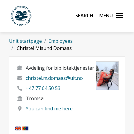
Skip to main content
Search
Menu
UiT The Arctic University of Norway
Unit startpage
Employees
Christel Misund Domaas
Avdeling for bibliotektjenester
christel.m.domaas@uit.no
+47 77 64 50 53
Tromsø
You can find me here