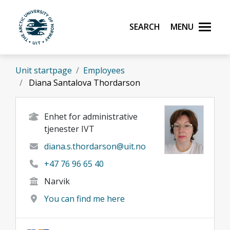
Skip to main content
Search
Menu
UiT The Arctic University of Norway
Unit startpage
Employees
Diana Santalova Thordarson
Enhet for administrative
tjenester IVT
diana.s.thordarson@uit.no
+47 76 96 65 40
Narvik
You can find me here