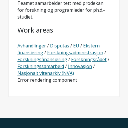
Teamet samarbeider tett med prodekan
for forskning og programleder for ph.d.-
studiet.
Work areas
Avhandlinger
/
Disputas
/
EU
/
Ekstern
finansiering
/
Forskningsadministrasjon
/
Forskningsfinansiering
/
Forskningsrådet
/
Forskningssamarbeid
/
Innovasjon
/
Nasjonalt vitenarkiv (NVA)
Error rendering component