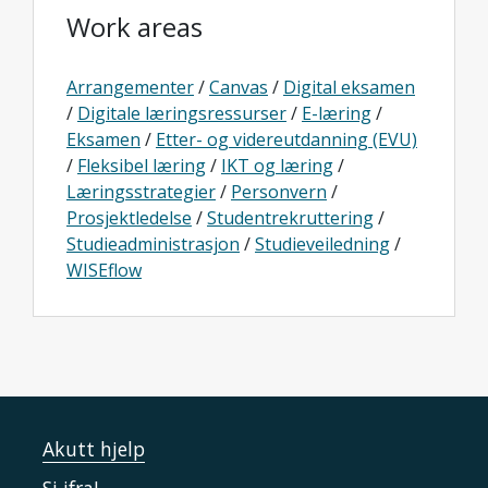
Work areas
Arrangementer
/
Canvas
/
Digital eksamen
/
Digitale læringsressurser
/
E-læring
/
Eksamen
/
Etter- og videreutdanning (EVU)
/
Fleksibel læring
/
IKT og læring
/
Læringsstrategier
/
Personvern
/
Prosjektledelse
/
Studentrekruttering
/
Studieadministrasjon
/
Studieveiledning
/
WISEflow
Akutt hjelp