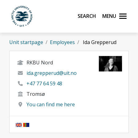
Skip to main content
Search
Menu
UiT The Arctic University of Norway
Unit startpage
Employees
Ida Grepperud
RKBU Nord
ida.grepperud@uit.no
+47 77 64 59 48
Tromsø
You can find me here