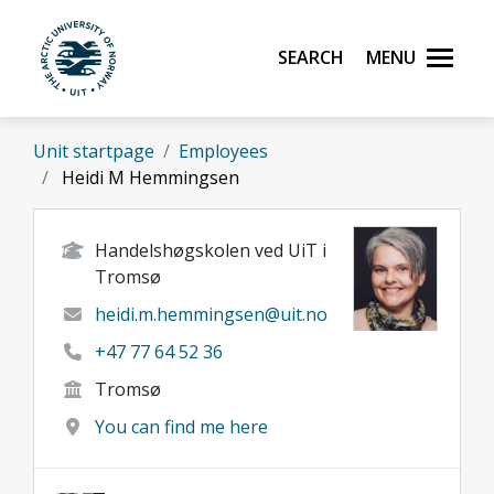
Skip to main content
Search
Menu
UiT The Arctic University of Norway
Unit startpage
Employees
Heidi M Hemmingsen
Handelshøgskolen ved UiT i
Tromsø
heidi.m.hemmingsen@uit.no
+47 77 64 52 36
Tromsø
You can find me here