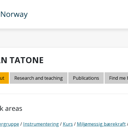
AN TATONE
ut
Research and teaching
Publications
Find me 
k areas
ergruppe
/
Instrumentering
/
Kurs
/
Miljømessig bærekraft