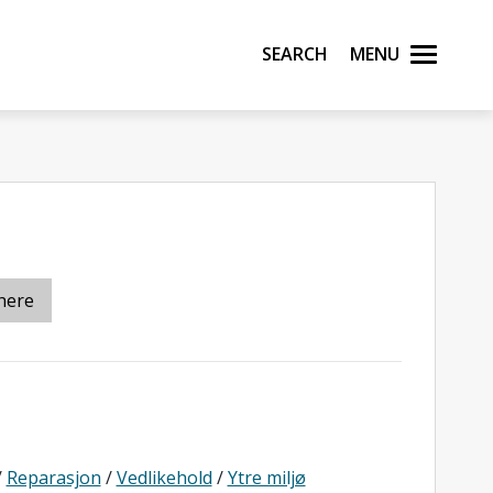
Search
Menu
here
/
Reparasjon
/
Vedlikehold
/
Ytre miljø