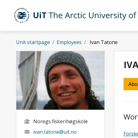
Skip to main content
UiT The Arctic University of Norway
Unit startpage
Employees
Ivan Tatone
IV
Abo
Wor
Noregs fiskerihøgskole
ivan.tatone@uit.no
Forsk