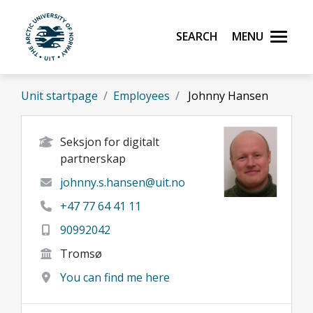
Skip to main content
Search
Menu
UiT The Arctic University of Norway
Unit startpage
Employees
Johnny Hansen
Seksjon for digitalt
partnerskap
johnny.s.hansen@uit.no
+47 77 64 41 11
90992042
Tromsø
You can find me here