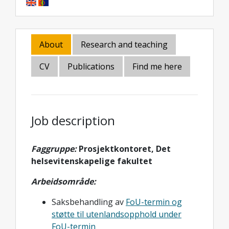
About
Research and teaching
CV
Publications
Find me here
Job description
Faggruppe:
Prosjektkontoret, Det
helsevitenskapelige fakultet
Arbeidsområde:
Saksbehandling av
FoU-termin og
støtte til utenlandsopphold under
FoU-termin