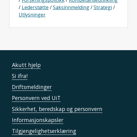
/
Forskningspolitikk
/
Kompetanseutvikling
/
Lederstøtte
/
Saksinnmelding
/
Strategi
/
Utlysninger
Akutt hjelp
Si ifra!
Driftsmeldinger
Personvern ved UiT
Sikkerhet, beredskap og personvern
Informasjonskapsler
Tilgjengelighetserklæring