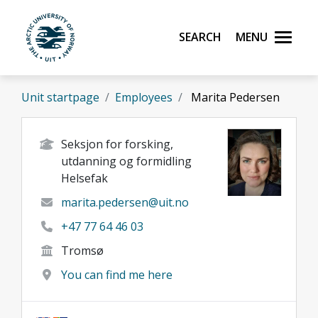
Skip to main content
Search
Menu
UiT The Arctic University of Norway
Unit startpage
Employees
Marita Pedersen
Seksjon for forsking,
utdanning og formidling
Helsefak
marita.pedersen@uit.no
+47 77 64 46 03
Tromsø
You can find me here