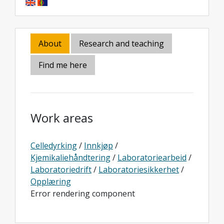
About
Research and teaching
Find me here
Work areas
Celledyrking
/
Innkjøp
/
Kjemikaliehåndtering
/
Laboratoriearbeid
/
Laboratoriedrift
/
Laboratoriesikkerhet
/
Opplæring
Error rendering component