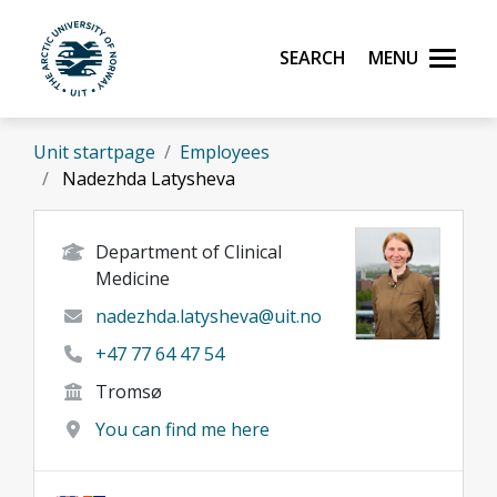
Skip to main content
Search
Menu
UiT The Arctic University of Norway
Unit startpage
Employees
Nadezhda Latysheva
Department of Clinical
Medicine
nadezhda.latysheva@uit.no
+47 77 64 47 54
Tromsø
You can find me here