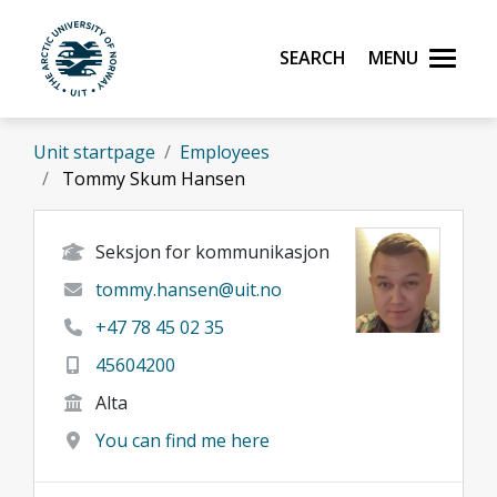
Skip to main content
Search
Menu
UiT The Arctic University of Norway
Unit startpage
Employees
Tommy Skum Hansen
Seksjon for kommunikasjon
tommy.hansen@uit.no
+47 78 45 02 35
45604200
Alta
You can find me here