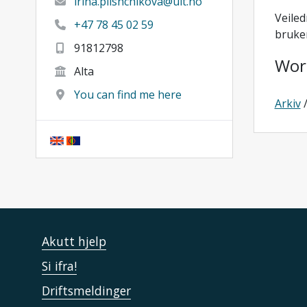
irina.pilshchikova@uit.no
Veiled
+47 78 45 02 59
bruke
91812798
Wor
Alta
You can find me here
Arkiv
Akutt hjelp
Si ifra!
Driftsmeldinger