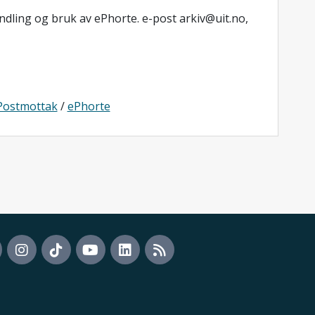
ling og bruk av ePhorte. e-post arkiv@uit.no,
Postmottak
/
ePhorte