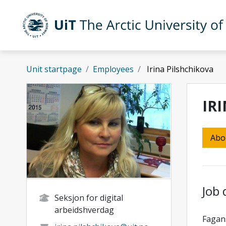
Skip to main content
UiT The Arctic University of Norway
Unit startpage
Employees
Irina Pilshchikova
IR
Abo
Job 
Seksjon for digital
arbeidshverdag
Fagan