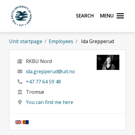
Skip to main content
Search
Menu
UiT The Arctic University of Norway
Unit startpage
Employees
Ida Grepperud
RKBU Nord
ida.grepperud@uit.no
+47 77 64 59 48
Tromsø
You can find me here