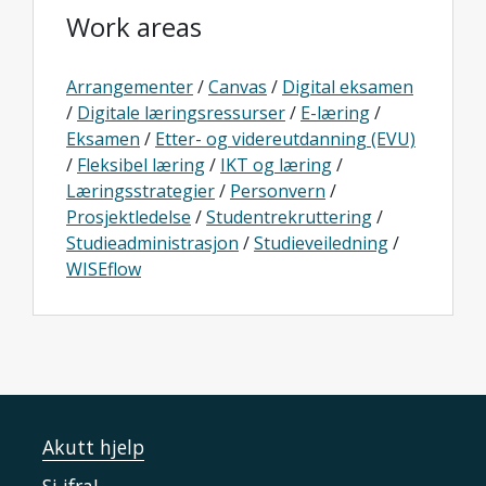
Work areas
Arrangementer
/
Canvas
/
Digital eksamen
/
Digitale læringsressurser
/
E-læring
/
Eksamen
/
Etter- og videreutdanning (EVU)
/
Fleksibel læring
/
IKT og læring
/
Læringsstrategier
/
Personvern
/
Prosjektledelse
/
Studentrekruttering
/
Studieadministrasjon
/
Studieveiledning
/
WISEflow
Akutt hjelp