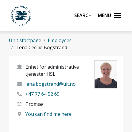
Skip to main content
Search
Menu
UiT The Arctic University of Norway
Unit startpage
Employees
Lena Cecilie Bogstrand
Enhet for administrative
tjenester HSL
lena.bogstrand@uit.no
+47 77 64 52 69
Tromsø
You can find me here