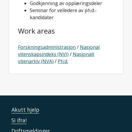
Godkjenning av opplæringsdeler
Seminar for veiledere av ph.d.-
kandidater
Work areas
Forskningsadministrasjon
/
Nasjonal
vitenskapsindeks (NVI)
/
Nasjonalt
vitenarkiv (NVA)
/
Ph.d.
Akutt hjelp
Si ifra!
Driftsmeldinger