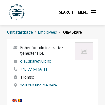
Skip to main content
Search
Menu
UiT The Arctic University of Norway
Unit startpage
Employees
Olav Skare
Enhet for administrative
tjenester HSL
olav.skare@uit.no
+47 77 64 66 11
Tromsø
You can find me here