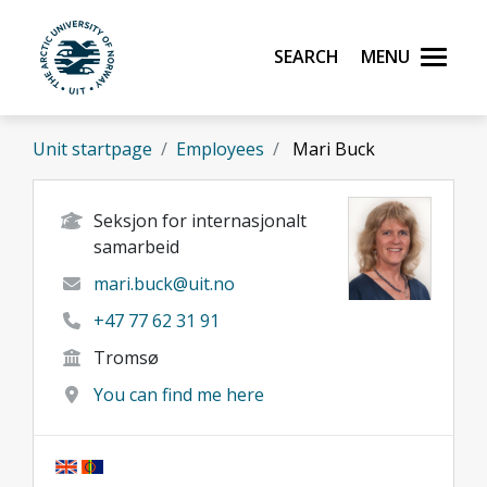
Skip to main content
Search
Menu
UiT The Arctic University of Norway
Unit startpage
Employees
Mari Buck
Seksjon for internasjonalt
samarbeid
mari.buck@uit.no
+47 77 62 31 91
Tromsø
You can find me here