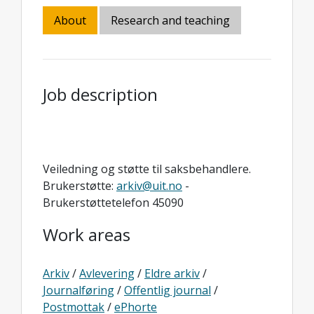
About
Research and teaching
Job description
Veiledning og støtte til saksbehandlere.
Brukerstøtte:
arkiv@uit.no
-
Brukerstøttetelefon 45090
Work areas
Arkiv
/
Avlevering
/
Eldre arkiv
/
Journalføring
/
Offentlig journal
/
Postmottak
/
ePhorte