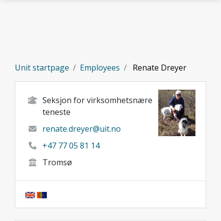
Skip to main content
Unit startpage
Employees
Renate Dreyer
Seksjon for virksomhetsnære
teneste
renate.dreyer@uit.no
+47 77 05 81 14
Tromsø