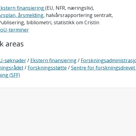
Ekstern finansiering
(EU, NFR, næringsliv),
Årsplan, årsmelding
, halvårsrapportering sentralt,
ublisering, bibliometri, statistikk om Cristin
FoU-terminer
k areas
U-søknader
/
Ekstern finansiering
/
Forskningsadministrasj
ningsrådet
/
Forskningsstøtte
/
Sentre for forskningsdrevet 
ing (SFF)