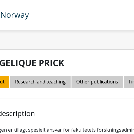
GELIQUE PRICK
ut
Research and teaching
Other publications
Fi
description
ngen er tillagt spesielt ansvar for fakultetets forskningsadmi