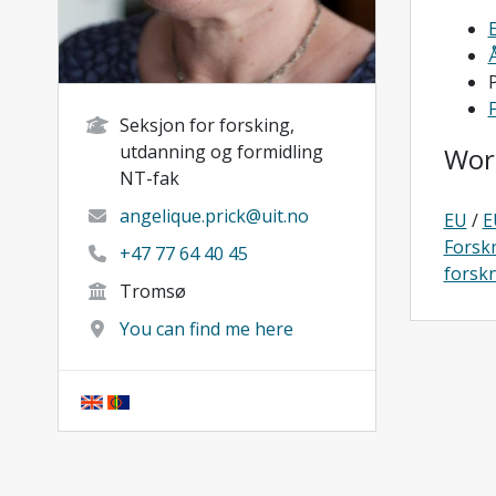
P
Seksjon for forsking,
utdanning og formidling
Wor
NT-fak
angelique.prick@uit.no
EU
/
E
Forsk
+47 77 64 40 45
forskn
Tromsø
You can find me here