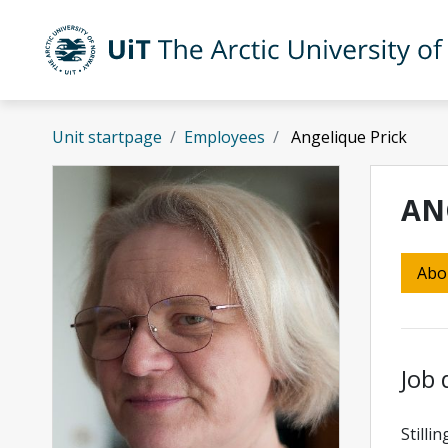
Skip to main content
UiT The Arctic University of Norway
Unit startpage
Employees
Angelique Prick
AN
Abo
Job 
Stilli