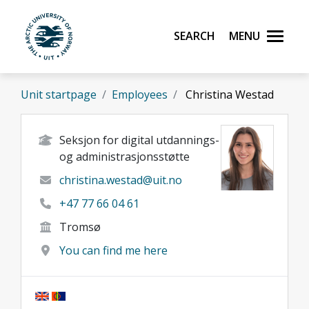
Skip to main content
Search
Menu
UiT The Arctic University of Norway
Unit startpage
Employees
Christina Westad
Seksjon for digital utdannings-
og administrasjonsstøtte
christina.westad@uit.no
+47 77 66 04 61
Tromsø
You can find me here