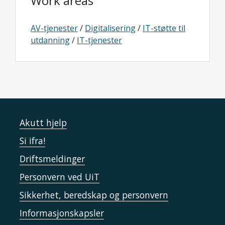
Work areas
AV-tjenester
/
Digitalisering
/
IT-støtte til
utdanning
/
IT-tjenester
Akutt hjelp
Si ifra!
Driftsmeldinger
Personvern ved UiT
Sikkerhet, beredskap og personvern
Informasjonskapsler