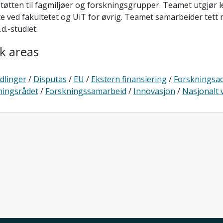
støtten til fagmiljøer og forskningsgrupper. Teamet utgjør
e ved fakultetet og UiT for øvrig. Teamet samarbeider tet
.d.-studiet.
k areas
dlinger
/
Disputas
/
EU
/
Ekstern finansiering
/
Forskningsad
ningsrådet
/
Forskningssamarbeid
/
Innovasjon
/
Nasjonalt 