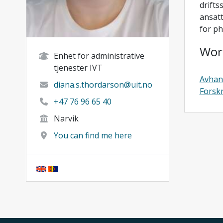
drifts
ansatt
for ph
Wor
Enhet for administrative
tjenester IVT
Avhan
diana.s.thordarson@uit.no
Forsk
+47 76 96 65 40
Narvik
You can find me here