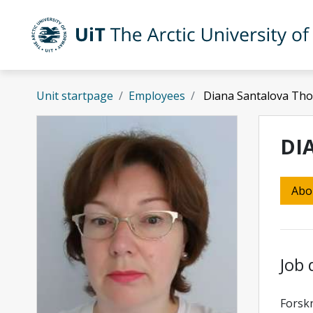
Skip to main content
UiT The Arctic University of Norway
Unit startpage
Employees
Diana Santalova Th
DI
Abo
Job 
Forskn