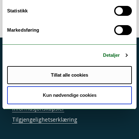
Har du nyoppståtte luftveissymptomer?
Statistikk
Markedsføring
Akutt hjelp
Detaljer
Si ifra!
Driftsmeldinger
Tillat alle cookies
Personvern ved UiT
Kun nødvendige cookies
Sikkerhet, beredskap og personvern
Informasjonskapsler
Tilgjengelighetserklæring