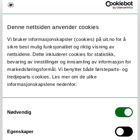
Regjeringen fjerner smitteverntiltakene fra
lørdag 12. februar
Denne nettsiden anvender cookies
Vi bruker informasjonskapsler (cookies) på uit.no for å
Smittevern på
sikre best mulig funksjonalitet og riktig visning av
Vaksine
campus
nettsidene. Dette inkluderer cookies for statistikk,
bevaring av innstillinger og innsamling av informasjon for
markedsføringsformål. Vi benytter både førsteparts- og
tredjeparts-cookies. Les mer om de ulike
informasjonskapslene nedenfor.
En god studie- og
arbeidsdag
Samtykkevalg
Nødvendig
Til deg som har positiv koronatest og deg som er
nærkontakt
Egenskaper