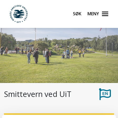
Gå til hovedinnhold
Søk
Meny
UiT Norges arktiske universitet
Smittevern ved UiT