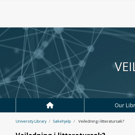
Hopp til hovedinnhold
VEI
Our Libr
University Library
Søkehjelp
Veiledning i litteratursøk?