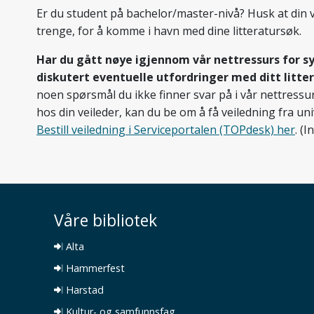
Er du student på bachelor/master-nivå? Husk at din 
trenge, for å komme i havn med dine litteratursøk.
Har du gått nøye igjennom vår nettressurs for s
diskutert eventuelle utfordringer med ditt litte
noen spørsmål du ikke finner svar på i vår nettressur
hos din veileder, kan du be om å få veiledning fra uni
Bestill veiledning i Serviceportalen (TOPdesk) her
. (
Våre bibliotek
Alta
Hammerfest
Harstad
Kultur- og samfunnsfag