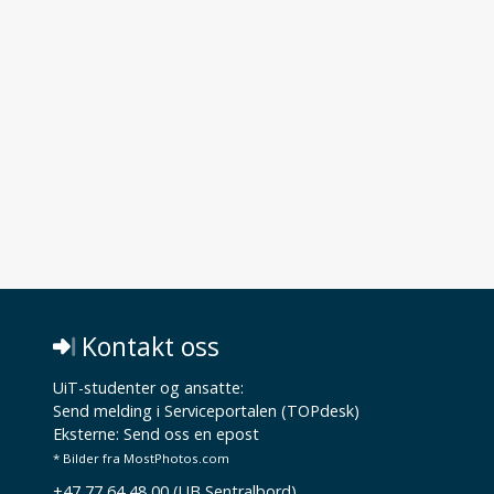
Kontakt oss
UiT-studenter og ansatte:
Send melding i Serviceportalen (TOPdesk)
Eksterne:
Send oss en epost
* Bilder fra MostPhotos.com
+47 77 64 48 00 (UB Sentralbord)