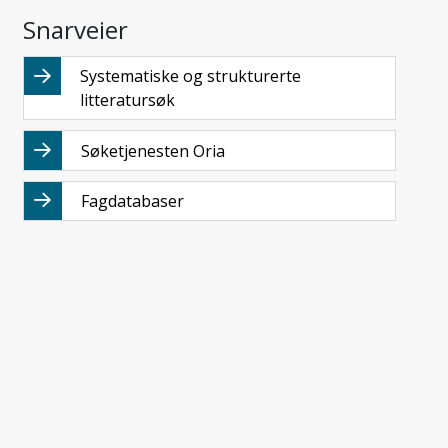
Snarveier
Systematiske og strukturerte
litteratursøk
Søketjenesten Oria
Fagdatabaser