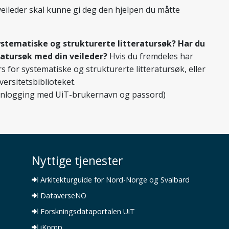
veileder skal kunne gi deg den hjelpen du måtte
ystematiske og strukturerte litteratursøk? Har du
ratursøk med din veileder?
Hvis du fremdeles har
s for systematiske og strukturerte litteratursøk, eller
versitetsbiblioteket.
Innlogging med UiT-brukernavn og passord)
Nyttige tjenester
Arkitekturguide for Nord-Norge og Svalbard
DataverseNO
Forskningsdataportalen UiT
iKomp