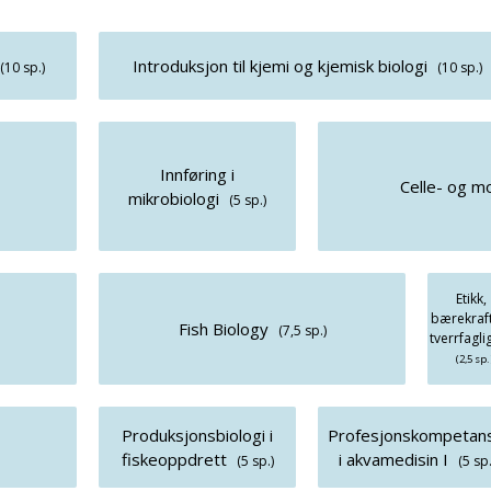
Introduksjon til kjemi og kjemisk biologi
(10 sp.)
(10 sp.)
Innføring i
Celle- og m
mikrobiologi
(5 sp.)
Etikk,
bærekraf
Fish Biology
(7,5 sp.)
tverrfagli
(2,5 sp.
Produksjonsbiologi i
Profesjonskompetan
fiskeoppdrett
i akvamedisin I
(5 sp.)
(5 sp.