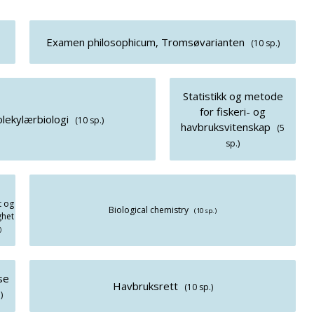
Examen philosophicum, Tromsøvarianten
(10 sp.)
Statistikk og metode
for fiskeri- og
olekylærbiologi
(10 sp.)
havbruksvitenskap
(5
sp.)
t og
Biological chemistry
(10 sp.)
ghet
)
se
Havbruksrett
(10 sp.)
)