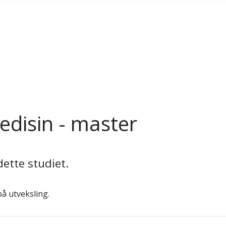
disin - master
ette studiet.
på utveksling.