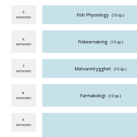
5.
Fish Physiology
(10 sp.)
semester
6.
Fiskeernæring
(10 sp.)
semester
7.
Matvaretrygghet
(10 sp.)
semester
8.
Farmakologi
(10 sp.)
semester
9.
semester