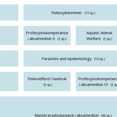
Fiskesykdommer
(10 sp.)
Profesjonskompetanse
Aquatic Animal
i akvamedisin II
Welfare
(5 sp.)
(5 sp.)
Parasites and epidemiology
(10 sp.)
Fiskevelferd i havbruk
Profesjonskompetan
i akvamedisin III
(5 sp.)
(5 sp
Mastergradsoppgave i akvamedisin
(60 sp.)