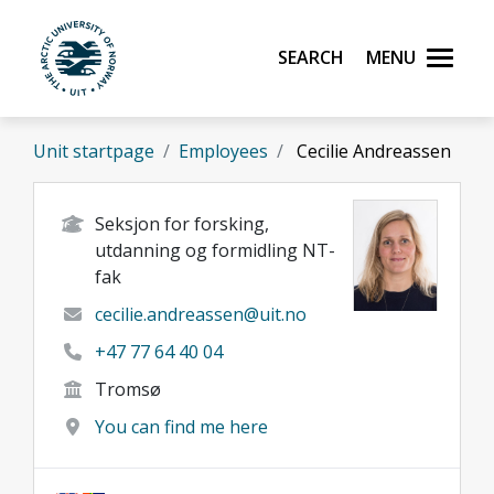
Skip to main content
Search
Menu
UiT The Arctic University of Norway
Unit startpage
Employees
Cecilie Andreassen
Seksjon for forsking,
utdanning og formidling NT-
fak
cecilie.andreassen@uit.no
+47 77 64 40 04
Tromsø
You can find me here