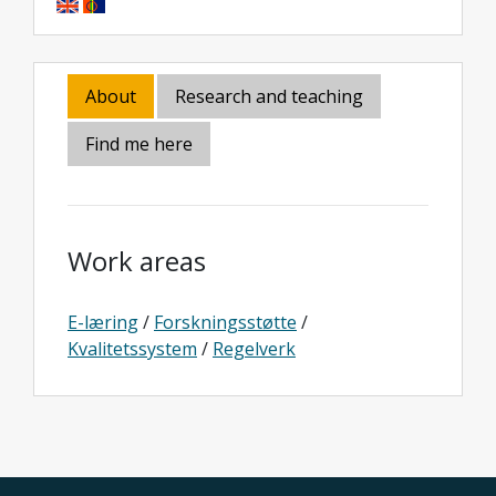
About
Research and teaching
Find me here
Work areas
E-læring
/
Forskningsstøtte
/
Kvalitetssystem
/
Regelverk