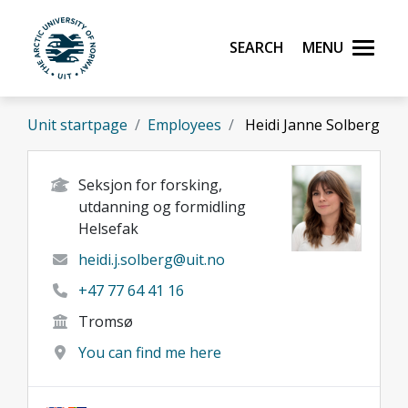
Skip to main content
Search
Menu
UiT The Arctic University of Norway
Unit startpage
Employees
Heidi Janne Solberg
Seksjon for forsking,
utdanning og formidling
Helsefak
heidi.j.solberg@uit.no
+47 77 64 41 16
Tromsø
You can find me here