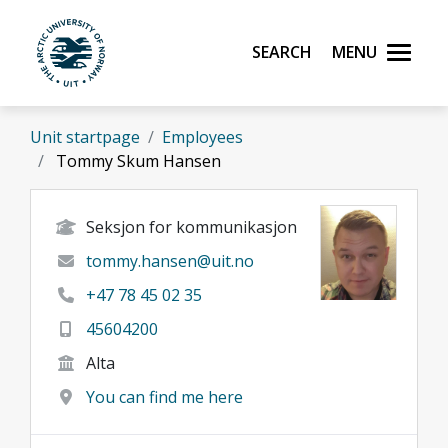
Skip to main content
Search
Menu
UiT The Arctic University of Norway
Unit startpage
Employees
Tommy Skum Hansen
Seksjon for kommunikasjon
tommy.hansen@uit.no
+47 78 45 02 35
45604200
Alta
You can find me here