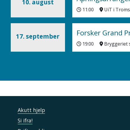
10. august
11:00
UiT i Trom
Forsker Grand P
17. september
19:00
Bryggerie
Akutt hjelp
Si ifra!