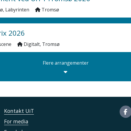
sø, Labyrinten
Tromsø
rix 2026
t scene
Digitalt, Tromsø
Flere arrangementer
Kontakt UiT
For media