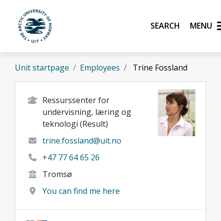
Skip to main content
Search
UiT The Arctic University of Norway
Unit startpage
Employees
Trine Fossland
Ressurssenter for
undervisning, læring og
teknologi (Result)
trine.fossland@uit.no
+47 77 64 65 26
Tromsø
You can find me here