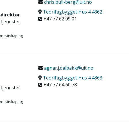
chris.bull-berg@uit.no
Teorifagbygget Hus 4 4362
sdirektør
+47 77 62 09 01
 tjenester
nnsvitskap og
agnar.j.dalbakk@uit.no
Teorifagbygget Hus 4 4363
+47 77 64 60 78
 tjenester
nnsvitskap og