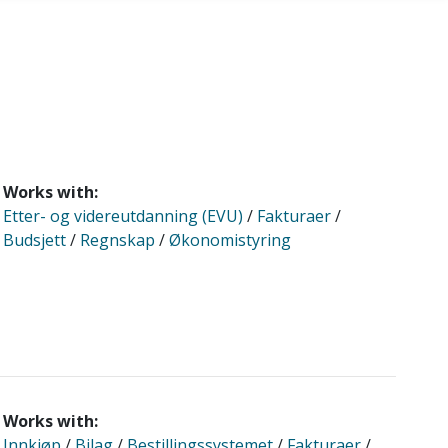
Works with:
Etter- og videreutdanning (EVU)
/
Fakturaer
/
Budsjett
/
Regnskap
/
Økonomistyring
Works with:
Innkjøp
/
Bilag
/
Bestillingssystemet
/
Fakturaer
/