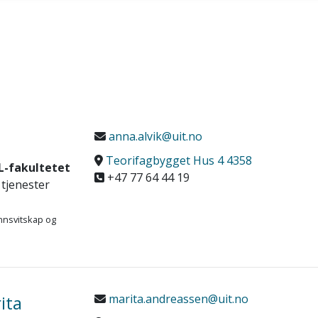
anna.alvik@uit.no
Teorifagbygget Hus 4 4358
L-fakultetet
+47 77 64 44 19
 tjenester
nnsvitskap og
ita
marita.andreassen@uit.no