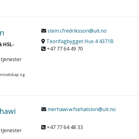
in
stein.i.fredriksson@uit.no
Teorifagbygget Hus 4 4371B
å HSL-
+47 77 64 49 70
 tjenester
nnsvitskap og
rhawi
merhawi.w.fsehatsion@uit.no
+47 77 64 48 33
 tjenester