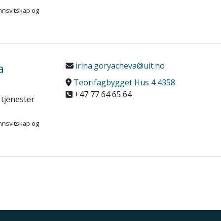
nnsvitskap og
a
irina.goryacheva@uit.no
Teorifagbygget Hus 4 4358
+47 77 64 65 64
 tjenester
nnsvitskap og