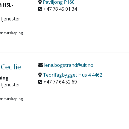
Paviljong P160
å HSL-
+47 78 45 01 34
 tjenester
nnsvitskap og
Cecilie
lena.bogstrand@uit.no
Teorifagbygget Hus 4 4462
ning
+47 77 64 52 69
 tjenester
nnsvitskap og