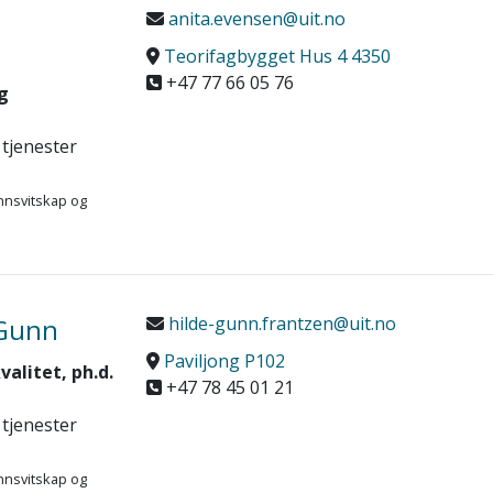
anita.evensen@uit.no
Teorifagbygget Hus 4 4350
+47 77 66 05 76
g
 tjenester
nnsvitskap og
-Gunn
hilde-gunn.frantzen@uit.no
Paviljong P102
alitet, ph.d.
+47 78 45 01 21
 tjenester
nnsvitskap og