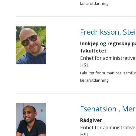
lærarutdanning
Fredriksson, Ste
Innkjøp og regnskap p
fakultetet
Enhet for administrative
HSL
Fakultet for humaniora, samfu
lærarutdanning
Fsehatsion , Me
Rådgiver
Enhet for administrative
HSL