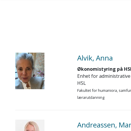
Skip to main content
Alvik, Anna
Økonomistyring på HS
Enhet for administrative
HSL
Fakultet for humaniora, samfu
lærarutdanning
Andreassen, Mar