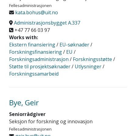
Fellesadministrasjonen
kata.bohus@uit.no
Administrasjonsbygget A.337
+47 77 66 03 97
Works with:
Ekstern finansiering
/
EU-søknader
/
Forskningsfinansiering
/
EU
/
Forskningsadministrasjon
/
Forskningsstøtte
/
Støtte til prosjektsøknader
/
Utlysninger
/
Forskningssamarbeid
Bye, Geir
Seniorrådgiver
Seksjon for forskning og innovasjon
Fellesadministrasjonen