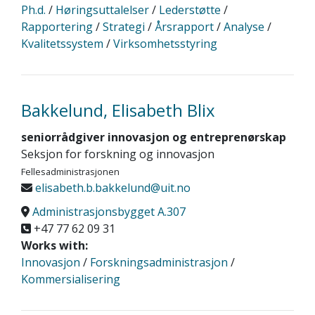
Ph.d.
/
Høringsuttalelser
/
Lederstøtte
/
Rapportering
/
Strategi
/
Årsrapport
/
Analyse
/
Kvalitetssystem
/
Virksomhetsstyring
Bakkelund, Elisabeth Blix
seniorrådgiver innovasjon og entreprenørskap
Seksjon for forskning og innovasjon
Fellesadministrasjonen
elisabeth.b.bakkelund@uit.no
Administrasjonsbygget A.307
+47 77 62 09 31
Works with:
Innovasjon
/
Forskningsadministrasjon
/
Kommersialisering