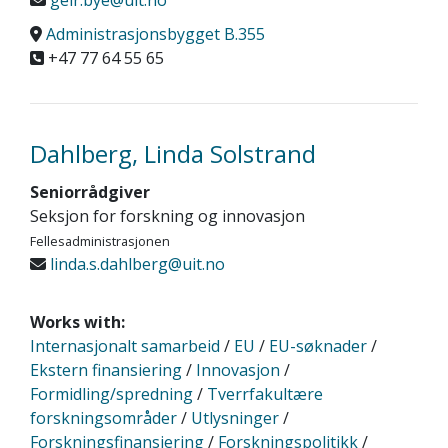
geir.bye@uit.no
Administrasjonsbygget B.355
+47 77 64 55 65
Dahlberg, Linda Solstrand
Seniorrådgiver
Seksjon for forskning og innovasjon
Fellesadministrasjonen
linda.s.dahlberg@uit.no
Works with:
Internasjonalt samarbeid
/
EU
/
EU-søknader
/
Ekstern finansiering
/
Innovasjon
/
Formidling/spredning
/
Tverrfakultære
forskningsområder
/
Utlysninger
/
Forskningsfinansiering
/
Forskningspolitikk
/