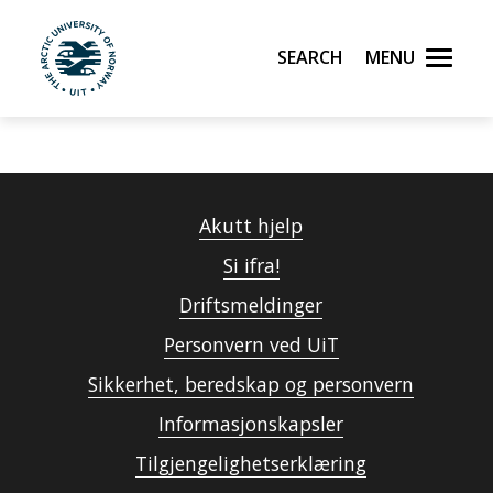
Search
Menu
UiT The Arctic University of Norway
Skip to main content
Akutt hjelp
Si ifra!
Driftsmeldinger
Personvern ved UiT
Sikkerhet, beredskap og personvern
Informasjonskapsler
Tilgjengelighetserklæring