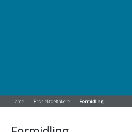
Home
Prosjektdeltakere
Formidling
Formidling