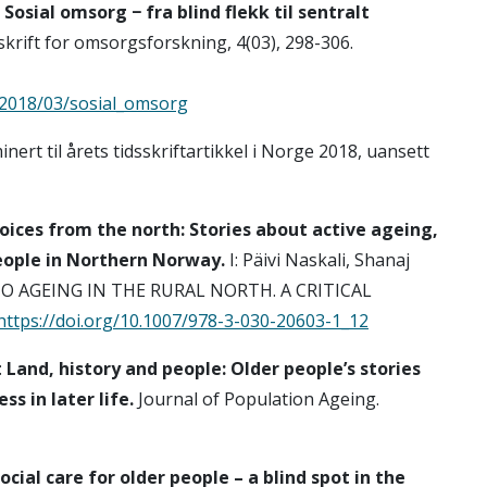
:
Sosial omsorg − fra blind flekk til sentralt
krift for omsorgsforskning, 4(03), 298-306.
/2018/03/sosial_omsorg
ert til årets tidsskriftartikkel i Norge 2018, uansett
oices from the north: Stories about active ageing,
eople in Northern Norway.
I: Päivi Naskali, Shanaj
TO AGEING IN THE RURAL NORTH. A CRITICAL
https://doi.org/10.1007/978-3-030-20603-1_12
:
Land, history and people: Older people’s stories
s in later life.
Journal of Population Ageing.
ocial care for older people – a blind spot in the