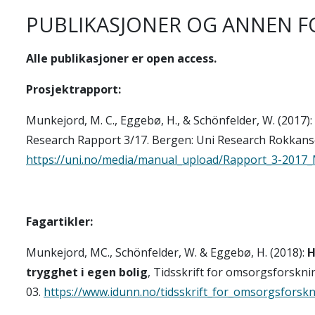
PUBLIKASJONER OG ANNEN F
Alle publikasjoner er open access.
Prosjektrapport:
Munkejord, M. C., Eggebø, H., & Schönfelder, W. (2017):
Research Rapport 3/17. Bergen: Uni Research Rokkans
https://uni.no/media/manual_upload/Rapport_3-20
Fagartikler:
Munkejord, MC., Schönfelder, W. & Eggebø, H. (2018):
H
trygghet i egen bolig
, Tidsskrift for omsorgsforskni
03.
https://www.idunn.no/tidsskrift_for_omsorgsfors