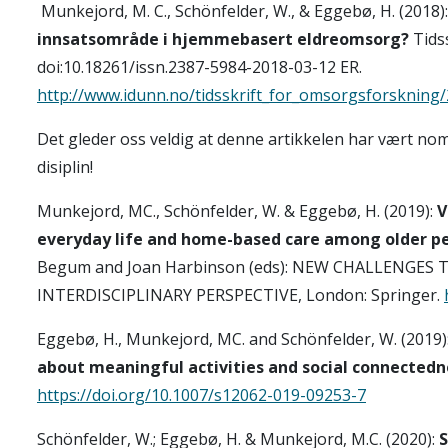
Munkejord, M. C., Schönfelder, W., & Eggebø, H. (2018)
innsatsområde i hjemmebasert eldreomsorg?
Tidss
doi:10.18261/issn.2387-5984-2018-03-12 ER.
http://www.idunn.no/tidsskrift_for_omsorgsforskning
Det gleder oss veldig at denne artikkelen har vært nomin
disiplin!
Munkejord, MC., Schönfelder, W. & Eggebø, H. (2019):
V
everyday life and home-based care among older p
Begum and Joan Harbinson (eds): NEW CHALLENGES 
INTERDISCIPLINARY PERSPECTIVE, London: Springer.
Eggebø, H., Munkejord, MC. and Schönfelder, W. (2019)
about meaningful activities and social connectednes
https://doi.org/10.1007/s12062-019-09253-7
Schönfelder, W.; Eggebø, H. & Munkejord, M.C. (2020):
S