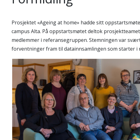
Prosjektet «Ageing at home» hadde sitt oppstartsmøte 5
campus Alta. På oppstartsmøtet deltok prosjektteame
medlemmer i referansegruppen. Stemningen var svært g
forventninger fram til datainnsamlingen som starter i m