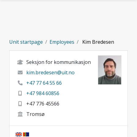
Skip to main content
Unit startpage
Employees
Kim Bredesen
Seksjon for kommunikasjon
kim.bredesen@uit.no
+47 77 64 55 66
+47 984 60856
+47 776 45566
Tromsø