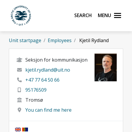
Skip to main content
Search
Menu
UiT The Arctic University of Norway
Unit startpage
Employees
Kjetil Rydland
Seksjon for kommunikasjon
kjetil.rydland@uit.no
+47 77 64 50 66
95176509
Tromsø
You can find me here