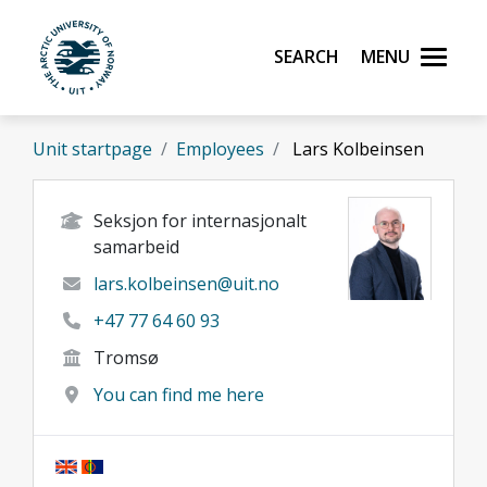
Skip to main content
Search
Menu
UiT The Arctic University of Norway
Unit startpage
Employees
Lars Kolbeinsen
Seksjon for internasjonalt
samarbeid
lars.kolbeinsen@uit.no
+47 77 64 60 93
Tromsø
You can find me here