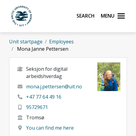
Skip to main content
Search
Menu
UiT The Arctic University of Norway
Unit startpage
Employees
Mona Janne Pettersen
Seksjon for digital
arbeidshverdag
mona.j.pettersen@uit.no
+47 77 64 49 16
95729671
Tromsø
You can find me here