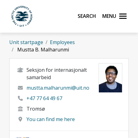
Skip to main content
Search
Menu
UiT The Arctic University of Norway
Unit startpage
Employees
Mustta B. Malharunmi
Seksjon for internasjonalt
samarbeid
mustta.malharunmi@uit.no
+47 77 64 49 67
Tromsø
You can find me here