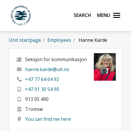
Skip to main content
Search
Menu
UiT The Arctic University of Norway
Unit startpage
Employees
Hanne Karde
Seksjon for kommunikasjon
hanne.karde@uit.no
+47 77 64 64 92
+47 91 30 54 90
913 05 490
Tromsø
You can find me here