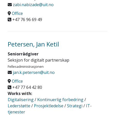
zabi.nabizade@uit.no
Office
+47 76 96 69 49
Petersen, Jan Ketil
Seniorrådgiver
Seksjon for digitalt partnerskap
Fellesadministrasjonen
jan.k.petersen@uit.no
Office
+47 77 64 42 80
Works with:
Digitalisering
/
Kontinuerlig forbedring
/
Lederstøtte
/
Prosjektledelse
/
Strategi
/
IT-
tjenester