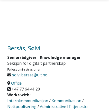
Skip to main content
Bersås, Sølvi
Seniorrådgiver - Knowledge manager
Seksjon for digitalt partnerskap
Fellesadministrasjonen
solvi.bersas@uit.no
Office
+47 77 64 41 20
Works with:
Internkommunikasjon
/
Kommunikasjon
/
Nettpublisering
/
Administrative IT-tjenester