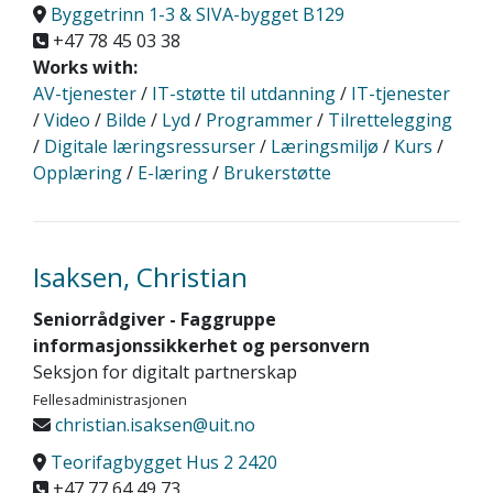
Byggetrinn 1-3 & SIVA-bygget B129
+47 78 45 03 38
Works with:
AV-tjenester
/
IT-støtte til utdanning
/
IT-tjenester
/
Video
/
Bilde
/
Lyd
/
Programmer
/
Tilrettelegging
/
Digitale læringsressurser
/
Læringsmiljø
/
Kurs
/
Opplæring
/
E-læring
/
Brukerstøtte
Isaksen, Christian
Seniorrådgiver - Faggruppe
informasjonssikkerhet og personvern
Seksjon for digitalt partnerskap
Fellesadministrasjonen
christian.isaksen@uit.no
Teorifagbygget Hus 2 2420
+47 77 64 49 73