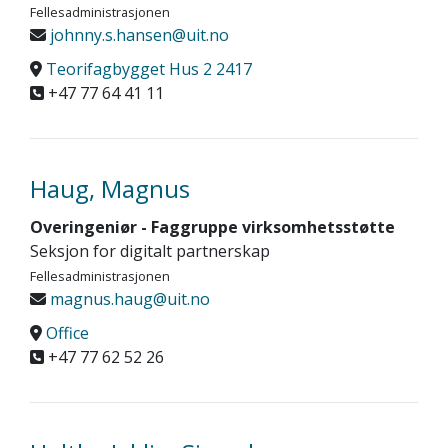
Fellesadministrasjonen
johnny.s.hansen@uit.no
Teorifagbygget Hus 2 2417
+47 77 64 41 11
Haug, Magnus
Overingeniør - Faggruppe virksomhetsstøtte
Seksjon for digitalt partnerskap
Fellesadministrasjonen
magnus.haug@uit.no
Office
+47 77 62 52 26