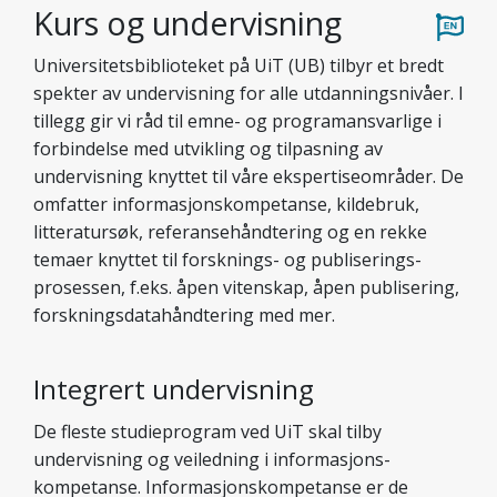
Kurs og undervisning
Universitets­biblioteket på UiT (UB) tilbyr et bredt
spekter av undervisning for alle utdannings­nivåer. I
tillegg gir vi råd til emne- og program­ansvarlige i
forbindelse med utvikling og tilpasning av
undervisning knyttet til våre ekspertiseområder. De
omfatter informasjons­kompetanse, kildebruk,
litteratur­søk, referanse­håndtering og en rekke
temaer knyttet til forsknings- og publiserings­
prosessen, f.eks. åpen vitenskap, åpen publisering,
forsknings­data­håndtering med mer.
Integrert undervisning
De fleste studie­program ved UiT skal tilby
undervisning og veiledning i informasjons­
kompetanse. Informasjons­kompetanse er de