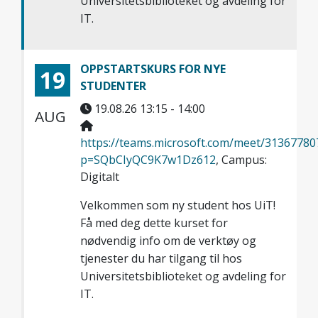
Universitetsbiblioteket og avdeling for
IT.
OPPSTARTSKURS FOR NYE
19
STUDENTER
19.08.26 13:15 - 14:00
AUG
https://teams.microsoft.com/meet/3136778
p=SQbCIyQC9K7w1Dz612
, Campus:
Digitalt
Velkommen som ny student hos UiT!
Få med deg dette kurset for
nødvendig info om de verktøy og
tjenester du har tilgang til hos
Universitetsbiblioteket og avdeling for
IT.