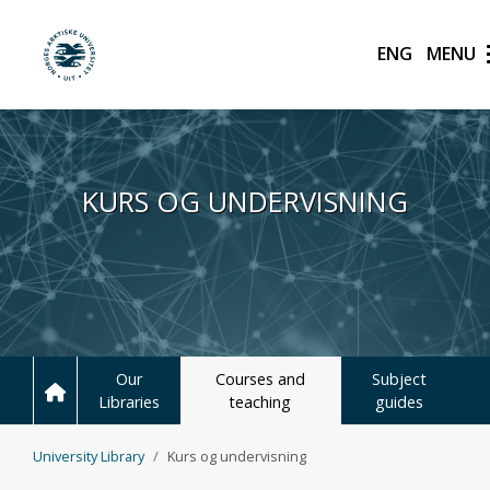
English
UiT Norges arktiske unive
Hopp til hovedinnhold
KURS OG UNDERVISNING
Our
Courses and
Subject
Libraries
teaching
guides
University Library
Kurs og undervisning