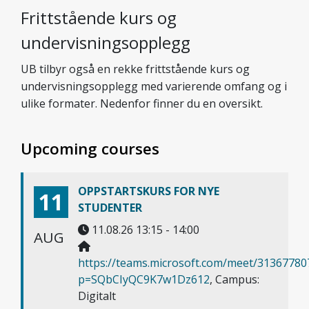
Fritt­stående kurs og
undervisnings­opplegg
UB tilbyr også en rekke fritt­stående kurs og
undervisnings­opplegg med varierende omfang og i
ulike formater. Nedenfor finner du en oversikt.
Upcoming courses
OPPSTARTSKURS FOR NYE
11
STUDENTER
11.08.26 13:15 - 14:00
AUG
https://teams.microsoft.com/meet/3136778
p=SQbCIyQC9K7w1Dz612
, Campus:
Digitalt