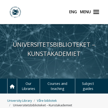
English
Meny
UiT Norges arktiske unive
Hopp til hovedinnhold
UNIVERSITETSBIBLIOTEKET –
KUNSTAKADEMIET
Our
Courses and
Subject
Libraries
teaching
guides
University Library
Våre bibliotek
Universitetsbiblioteket – Kunstakademiet