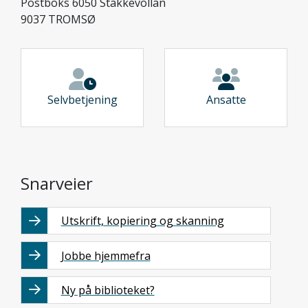
Postboks 6050 Stakkevollan
9037 TROMSØ
Selvbetjening
Ansatte
Snarveier
Utskrift, kopiering og skanning
Jobbe hjemmefra
Ny på biblioteket?