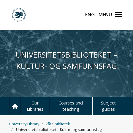
English
Meny
UiT Norges arktiske unive
Hopp til hovedinnhold
UNIVERSITETSBIBLIOTEKET –
KULTUR- OG SAMFUNNSFAG
Our
Courses and
Subject
Libraries
teaching
guides
University Library
Våre bibliotek
Universitetsbiblioteket – Kultur- og samfunnsfag