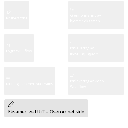
Gjennomføring av
Brukerstøtte
hjemmeeksamen
Innlevering av
Login WISEflow
masteroppgaver
Innlevering av video i
Muntlig eksamen via Teams
Wiseflow
Eksamen ved UiT – Overordnet side