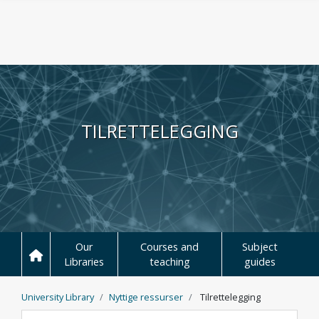
Hopp til hovedinnhold
TILRETTELEGGING
Our
Courses and
Subject
Libraries
teaching
guides
University Library
Nyttige ressurser
Tilrettelegging