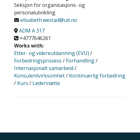
Seksjon for organisasjons- og
personalutvikling
elisabeth.westad@uit.no
ADM A 317
+4777646261
Works with:
Etter- og videreutdanning (EVU)
/
Forbedringsprosess
/
Forhandling
/
Internasjonalt samarbeid
/
Konsulentvirksomhet
/
Kontinuerlig forbedring
/
Kurs
/
Lederstøtte