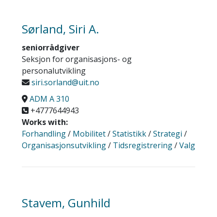
Sørland, Siri A.
seniorrådgiver
Seksjon for organisasjons- og
personalutvikling
siri.sorland@uit.no
ADM A 310
+4777644943
Works with:
Forhandling
/
Mobilitet
/
Statistikk
/
Strategi
/
Organisasjonsutvikling
/
Tidsregistrering
/
Valg
Stavem, Gunhild