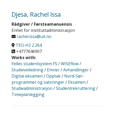
Djesa, Rachel Issa
Rådgiver / Førsteamanuensis
Enhet for instituttadministrasjon
rachel.issa@uit.no
TEO-H2 2.264
+4777646907
Works with:
Felles studentsystem FS
/
WISEflow
/
Studieveiledning
/
Emner
/
Avhandlinger
/
Digital eksamen
/
Opptak
/
Nord-Sør-
programmer og satsninger
/
Eksamen
/
Studieadministrasjon
/
Studentrekruttering
/
Timeplanlegging