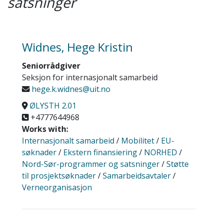
satsninger
Widnes, Hege Kristin
Seniorrådgiver
Seksjon for internasjonalt samarbeid
hege.k.widnes@uit.no
ØLYSTH 2.01
+4777644968
Works with:
Internasjonalt samarbeid
/
Mobilitet
/
EU-
søknader
/
Ekstern finansiering
/
NORHED
/
Nord-Sør-programmer og satsninger
/
Støtte
til prosjektsøknader
/
Samarbeidsavtaler
/
Verneorganisasjon