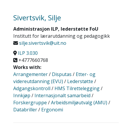
Sivertsvik, Silje
Administrasjon ILP, lederstøtte FoU
Institutt for lærarutdanning og pedagogikk
silje.sivertsvik@uit.no
ILP 3.030
+4777660768
Works with:
Arrangementer
/
Disputas
/
Etter- og
videreutdanning (EVU)
/
Lederstøtte
/
Adgangskontroll
/
HMS Tilrettelegging
/
Innkjøp
/
Internasjonalt samarbeid
/
Forskergruppe
/
Arbeidsmiljøutvalg (AMU)
/
Databriller
/
Ergonomi